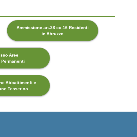
Ammissione art.28 co.16 Residenti
in Abruzzo
sso Aree
e Permanenti
e Abbattimenti e
one Tesserino